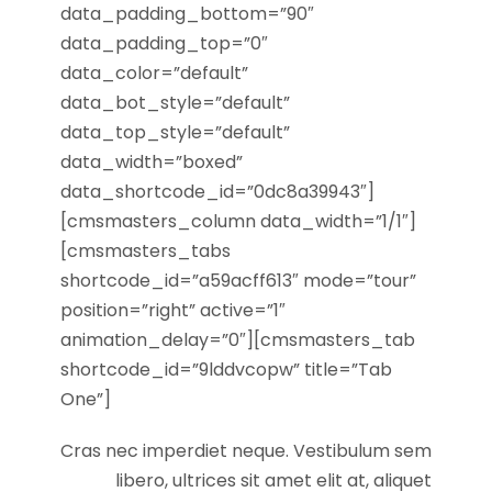
data_padding_bottom=”90″
data_padding_top=”0″
data_color=”default”
data_bot_style=”default”
data_top_style=”default”
data_width=”boxed”
data_shortcode_id=”0dc8a39943″]
[cmsmasters_column data_width=”1/1″]
[cmsmasters_tabs
shortcode_id=”a59acff613″ mode=”tour”
position=”right” active=”1″
animation_delay=”0″][cmsmasters_tab
shortcode_id=”9lddvcopw” title=”Tab
One”]
Cras nec imperdiet neque. Vestibulum sem
libero, ultrices sit amet elit at, aliquet