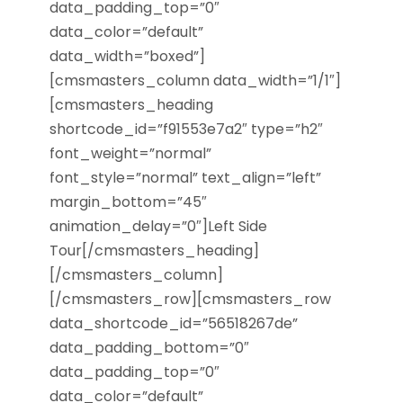
data_padding_top=”0″
data_color=”default”
data_width=”boxed”]
[cmsmasters_column data_width=”1/1″]
[cmsmasters_heading
shortcode_id=”f91553e7a2″ type=”h2″
font_weight=”normal”
font_style=”normal” text_align=”left”
margin_bottom=”45″
animation_delay=”0″]Left Side
Tour[/cmsmasters_heading]
[/cmsmasters_column]
[/cmsmasters_row][cmsmasters_row
data_shortcode_id=”56518267de”
data_padding_bottom=”0″
data_padding_top=”0″
data_color=”default”