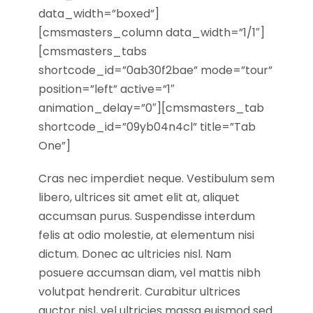
data_width=”boxed”]
[cmsmasters_column data_width=”1/1″]
[cmsmasters_tabs
shortcode_id=”0ab30f2bae” mode=”tour”
position=”left” active=”1″
animation_delay=”0″][cmsmasters_tab
shortcode_id=”09yb04n4cl” title=”Tab
One”]
Cras nec imperdiet neque. Vestibulum sem
libero, ultrices sit amet elit at, aliquet
accumsan purus. Suspendisse interdum
felis at odio molestie, at elementum nisi
dictum. Donec ac ultricies nisl. Nam
posuere accumsan diam, vel mattis nibh
volutpat hendrerit. Curabitur ultrices
auctor nisl, vel ultricies massa euismod sed.