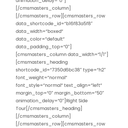
animation_delay=”0″]
[/cmsmasters_column]
[/cmsmasters_row][cmsmasters_row
data_shortcode_id=”b16f83a5f8″
data_width=”boxed”
data_color=”default”
data_padding_top=”0″]
[cmsmasters_column data_width=”1/1″]
[cmsmasters_heading
shortcode_id=”7350d6bc38″ type=”h2″
font_weight=”normal”
font_style=”normal” text_align=”left”
margin_top=”0″ margin_bottom=”50″
animation_delay=”0″]Right Side
Tour[/cmsmasters_heading]
[/cmsmasters_column]
[/cmsmasters_row][cmsmasters_row