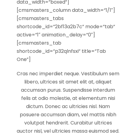
data_width=”boxed”]
[cmsmasters_column data_width=”1/1″]
[cmsmasters_tabs
shortcode_id=”2bf13a2b7c” mode=”tab”
active=”1″ animation_delay=”0″]
[cmsmasters_tab
shortcode_id=”p32qlnfsxi” title=”Tab
One”]
Cras nec imperdiet neque. Vestibulum sem
libero, ultrices sit amet elit at, aliquet
accumsan purus. Suspendisse interdum
felis at odio molestie, at elementum nisi
dictum. Donec ac ultricies nisl. Nam
posuere accumsan diam, vel mattis nibh
volutpat hendrerit. Curabitur ultrices
auctor nisl, vel ultricies massa euismod sed.