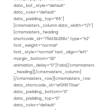
data_bot_style=”default”
data_color=”default”
data_padding_top=”65″]
[cmsmasters_column data_width=”1/1″]
[cmsmasters_heading
shortcode_id=”75b13b288c” type=”h2″
font_weight=”normal”
font_style=”normal” text_align=”left”
margin_bottom=”30″
animation_delay=”0″]Tabs[/cmsmasters
_heading][/cmsmasters_column]
[/cmsmasters_row][cmsmasters_row
data_shortcode_id=”ef0f8170ae”
data_padding_bottom=”0″
data_padding_top=”0″
data_color=”default”