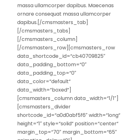
massa ullamcorper dapibus. Maecenas
ornare consequat massa ullamcorper
dapibus.[/cmsmasters_tab]
[/cmsmasters_tabs]
[/cmsmasters_column]
[/cmsmasters_row][cmsmasters_row
data_shortcode_id=”cb40709825″
data_padding_bottom=”0″
data_padding_top=”0″
data_color=”default”
data_width=”boxed”]
[cmsmasters_column data_width=”1/1″]
[cmsmasters_divider
shortcode_id=”a0d0abf5f6″ width=”long”
height=”1″ style=”solid” position=”center”
margin_top=”70″ margin_bottom=”65″