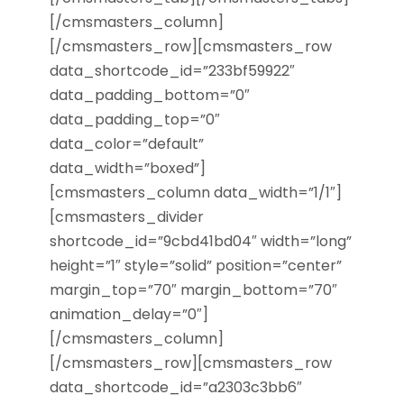
[/cmsmasters_column]
[/cmsmasters_row][cmsmasters_row
data_shortcode_id=”233bf59922″
data_padding_bottom=”0″
data_padding_top=”0″
data_color=”default”
data_width=”boxed”]
[cmsmasters_column data_width=”1/1″]
[cmsmasters_divider
shortcode_id=”9cbd41bd04″ width=”long”
height=”1″ style=”solid” position=”center”
margin_top=”70″ margin_bottom=”70″
animation_delay=”0″]
[/cmsmasters_column]
[/cmsmasters_row][cmsmasters_row
data_shortcode_id=”a2303c3bb6″