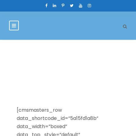
Tabs & Tours
[cmsmasters_row
data_shortcode_id=”5a15fd1a8b”
data_width=”boxed”
data_top_style=”default”