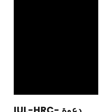
IUL-HRC- دعوة