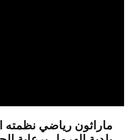
ماراثون رياضي نظمته ال
بلدية الهرمل برعاية الج