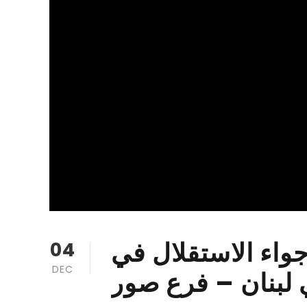
واء الاستقلال في
04
DEC
 لبنان – فرع صور