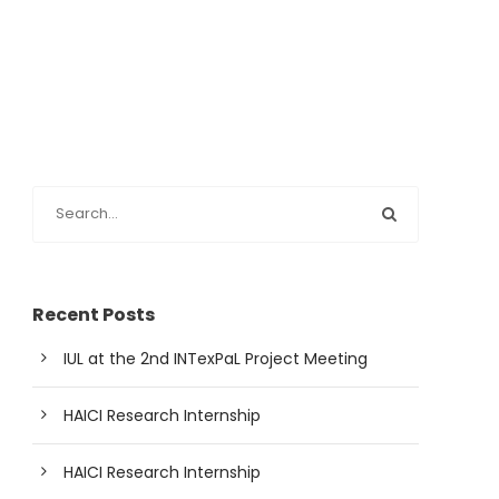
Recent Posts
IUL at the 2nd INTexPaL Project Meeting
HAICI Research Internship
HAICI Research Internship